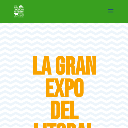
La Gran
Expo
del